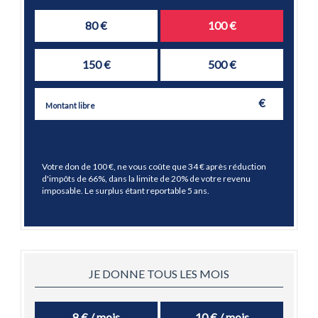
80 €
100 €
150 €
500 €
€
Votre don de
100
€, ne vous coûte que
34
€ après réduction
d'impôts de 66%, dans la limite de 20% de votre revenu
imposable. Le surplus étant reportable 5 ans.
JE DONNE TOUS LES MOIS
8 € / mois
10 € / mois