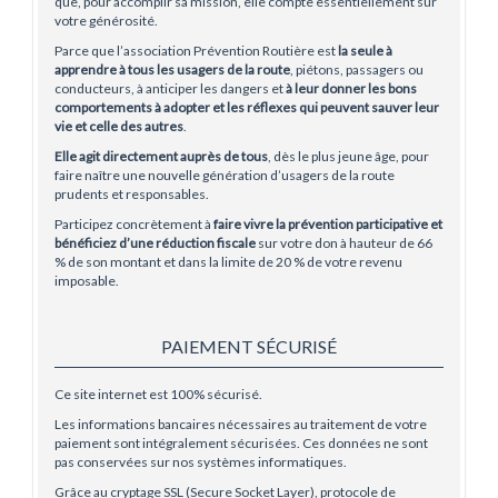
que, pour accomplir sa mission, elle compte essentiellement sur
votre générosité.
Parce que l’association Prévention Routière est
la seule à
apprendre à tous les usagers de la route
, piétons, passagers ou
conducteurs, à anticiper les dangers et
à leur donner les bons
comportements à adopter et les réflexes qui peuvent sauver leur
vie et celle des autres
.
Elle agit directement auprès de tous
, dès le plus jeune âge, pour
faire naître une nouvelle génération d’usagers de la route
prudents et responsables.
Participez concrètement à
faire vivre la prévention participative et
bénéficiez d’une réduction fiscale
sur votre don à hauteur de 66
% de son montant et dans la limite de 20 % de votre revenu
imposable.
PAIEMENT SÉCURISÉ
Ce site internet est 100% sécurisé.
Les informations bancaires nécessaires au traitement de votre
paiement sont intégralement sécurisées. Ces données ne sont
pas conservées sur nos systèmes informatiques.
Grâce au cryptage SSL (Secure Socket Layer), protocole de